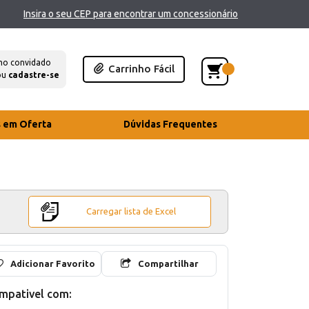
Insira o seu CEP para encontrar um concessionário
mo convidado
Carrinho Fácil
ou
cadastre-se
s em Oferta
Dúvidas Frequentes
Carregar lista de Excel
Adicionar Favorito
Compartilhar
mpativel com: