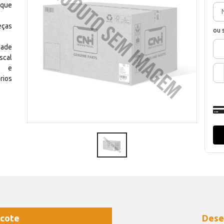
 que
eças
ou 
dade
scal
os e
rios
cote
Dese