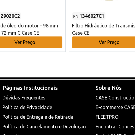
329020C2
1346027C1
PN
o de óleo do motor - 98 mm
Filtro Hidráulico de Transmi
172 mm C Case CE
Case CE
Ver Preço
Ver Preço
Páginas Institucionais
Sobre Nós
Dúvidas Frequentes
CASE Constructio
Política de Privacidade
E-commerce CAS
Política de Entrega e de Retirada
FLEETPRO
Política de Cancelamento e Devoluçao
Encontrar Conces