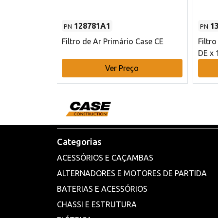
128781A1
1
PN
PN
l - 80 mm DE
Filtro de Ar Primário Case CE
Filtr
DE x 
o
Ver Preço
Categorias
ACESSÓRIOS E CAÇAMBAS
ALTERNADORES E MOTORES DE PARTIDA
BATERIAS E ACESSÓRIOS
CHASSI E ESTRUTURA