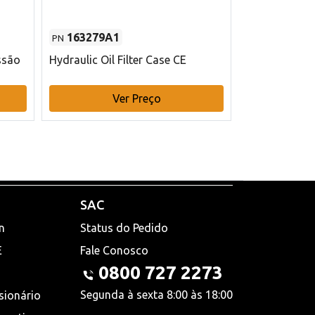
163279A1
48145970
PN
PN
ssão
Hydraulic Oil Filter Case CE
Filtro de com
x 75 mm L Ca
Ver Preço
V
SAC
n
Status do Pedido
E
Fale Conosco
0800 727 2273
Segunda à sexta 8:00 às 18:00
sionário