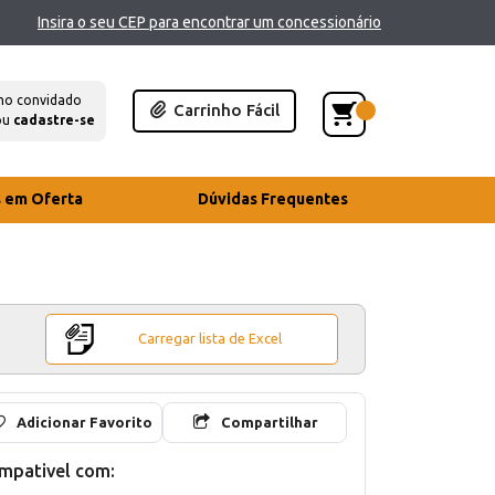
Insira o seu CEP para encontrar um concessionário
mo convidado
Carrinho Fácil
ou
cadastre-se
s em Oferta
Dúvidas Frequentes
Carregar lista de Excel
Adicionar Favorito
Compartilhar
mpativel com: