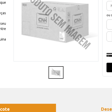
 que
eças
ou 
 seu
ntre
uina
cote
Dese