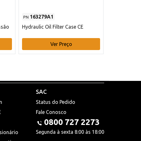
163279A1
48145970
PN
PN
ssão
Hydraulic Oil Filter Case CE
Filtro de com
x 75 mm L Ca
Ver Preço
V
SAC
n
Status do Pedido
E
Fale Conosco
0800 727 2273
Segunda à sexta 8:00 às 18:00
sionário