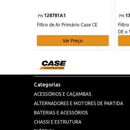
128781A1
1
PN
PN
l - 80 mm DE
Filtro de Ar Primário Case CE
Filtr
DE x 
o
Ver Preço
Categorias
ACESSÓRIOS E CAÇAMBAS
ALTERNADORES E MOTORES DE PARTIDA
BATERIAS E ACESSÓRIOS
CHASSI E ESTRUTURA