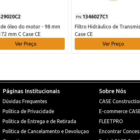
329020C2
1346027C1
PN
o de óleo do motor - 98 mm
Filtro Hidráulico de Transmi
172 mm C Case CE
Case CE
Ver Preço
Ver Preço
Páginas Institucionais
Sobre Nós
Dúvidas Frequentes
CASE Constructio
Política de Privacidade
E-commerce CAS
Política de Entrega e de Retirada
FLEETPRO
Política de Cancelamento e Devoluçao
Encontrar Conces