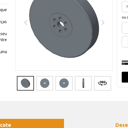
 que
ou 
eças
 seu
ntre
uina
cote
Dese