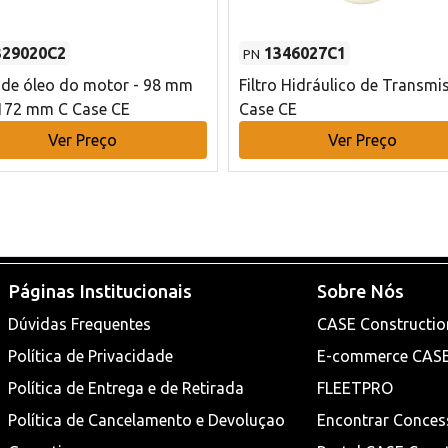
329020C2
1346027C1
PN
o de óleo do motor - 98 mm
Filtro Hidráulico de Transmi
172 mm C Case CE
Case CE
Ver Preço
Ver Preço
Páginas Institucionais
Sobre Nós
Dúvidas Frequentes
CASE Constructio
Política de Privacidade
E-commerce CAS
Política de Entrega e de Retirada
FLEETPRO
Política de Cancelamento e Devoluçao
Encontrar Conces