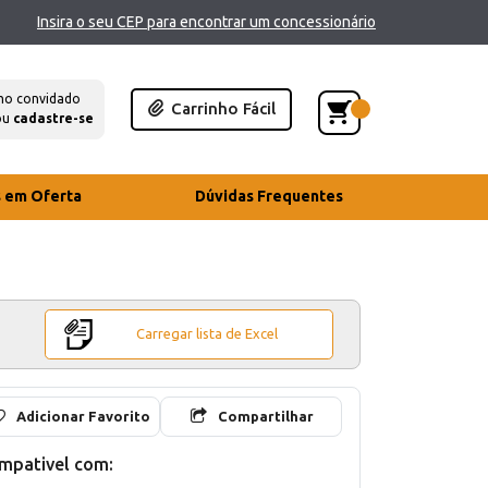
Insira o seu CEP para encontrar um concessionário
mo convidado
Carrinho Fácil
ou
cadastre-se
s em Oferta
Dúvidas Frequentes
Carregar lista de Excel
Adicionar Favorito
Compartilhar
mpativel com: