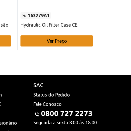
163279A1
48145970
PN
PN
ssão
Hydraulic Oil Filter Case CE
Filtro de com
x 75 mm L Ca
Ver Preço
V
SAC
n
Status do Pedido
E
Fale Conosco
0800 727 2273
Segunda à sexta 8:00 às 18:00
sionário