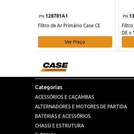
128781A1
1
PN
PN
l - 80 mm DE
Filtro de Ar Primário Case CE
Filtr
DE x 
o
Ver Preço
Categorias
ACESSÓRIOS E CAÇAMBAS
ALTERNADORES E MOTORES DE PARTIDA
BATERIAS E ACESSÓRIOS
CHASSI E ESTRUTURA