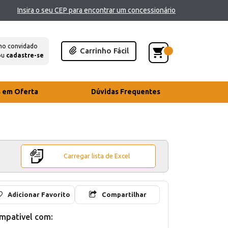
Insira o seu CEP para encontrar um concessionário
mo convidado
Carrinho Fácil
ou
cadastre-se
s em Oferta
Dúvidas Frequentes
Carregar lista de Excel
Adicionar Favorito
Compartilhar
mpativel com: