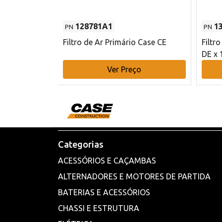
128781A1
1
PN
PN
l - 80 mm DE
Filtro de Ar Primário Case CE
Filtr
DE x 
o
Ver Preço
Categorias
ACESSÓRIOS E CAÇAMBAS
ALTERNADORES E MOTORES DE PARTIDA
BATERIAS E ACESSÓRIOS
CHASSI E ESTRUTURA