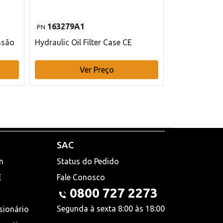
163279A1
48145970
PN
PN
ssão
Hydraulic Oil Filter Case CE
Filtro de com
x 75 mm L Ca
Ver Preço
V
SAC
n
Status do Pedido
E
Fale Conosco
0800 727 2273
Segunda à sexta 8:00 às 18:00
sionário