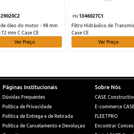
329020C2
1346027C1
PN
o de óleo do motor - 98 mm
Filtro Hidráulico de Transmi
172 mm C Case CE
Case CE
Ver Preço
Ver Preço
Páginas Institucionais
Sobre Nós
Dúvidas Frequentes
CASE Constructio
Política de Privacidade
E-commerce CAS
Política de Entrega e de Retirada
FLEETPRO
Política de Cancelamento e Devoluçao
Encontrar Conces