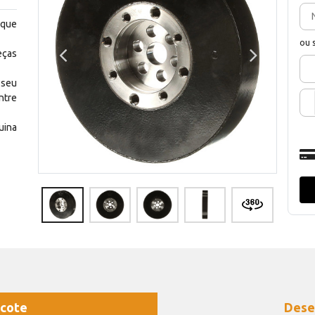
 que
ou 
eças
 seu
ntre
uina
cote
Dese