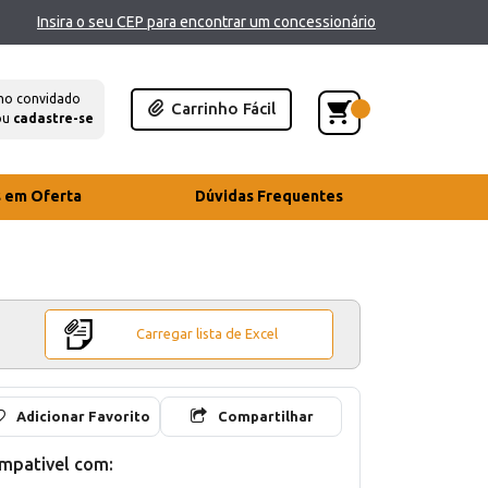
Insira o seu CEP para encontrar um concessionário
mo convidado
Carrinho Fácil
ou
cadastre-se
s em Oferta
Dúvidas Frequentes
Carregar lista de Excel
Adicionar Favorito
Compartilhar
mpativel com: