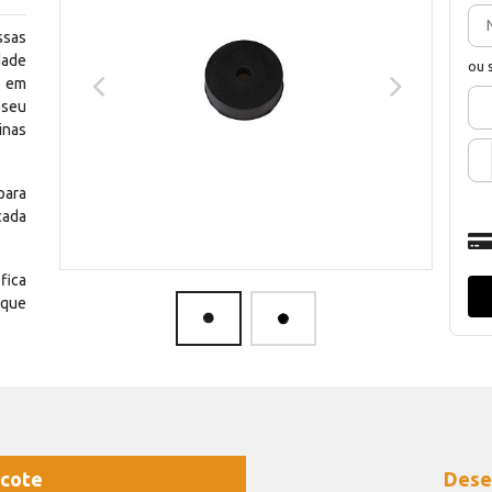
ssas
dade
ou 
e em
 seu
inas
para
cada
fica
 que
cote
Dese