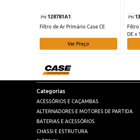
128781A1
1
PN
PN
l - 80 mm DE
Filtro de Ar Primário Case CE
Filtr
DE x 
o
Ver Preço
Categorias
ACESSÓRIOS E CAÇAMBAS
ALTERNADORES E MOTORES DE PARTIDA
BATERIAS E ACESSÓRIOS
CHASSI E ESTRUTURA