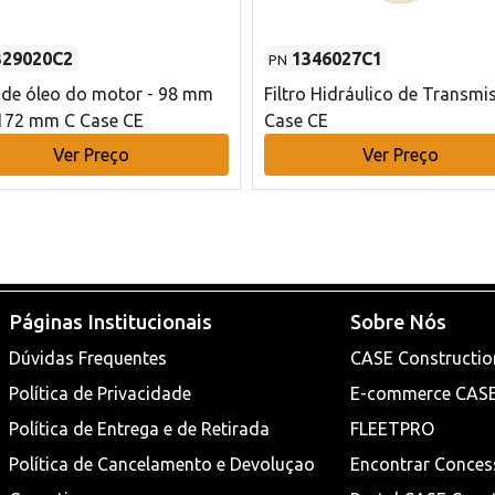
329020C2
1346027C1
PN
o de óleo do motor - 98 mm
Filtro Hidráulico de Transmi
172 mm C Case CE
Case CE
Ver Preço
Ver Preço
Páginas Institucionais
Sobre Nós
Dúvidas Frequentes
CASE Constructio
Política de Privacidade
E-commerce CAS
Política de Entrega e de Retirada
FLEETPRO
Política de Cancelamento e Devoluçao
Encontrar Conces