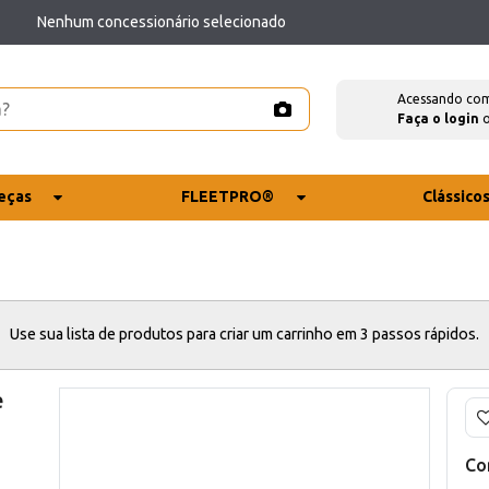
Nenhum concessionário selecionado
Acessando co
Faça o login
eças
FLEETPRO®
Clássico
Use sua lista de produtos para criar um carrinho em 3 passos rápidos.
e
Co