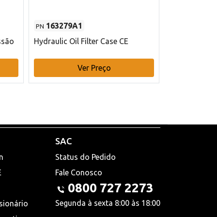
163279A1
48145970
PN
PN
ssão
Hydraulic Oil Filter Case CE
Filtro de com
x 75 mm L Ca
Ver Preço
V
SAC
n
Status do Pedido
E
Fale Conosco
0800 727 2273
Segunda à sexta 8:00 às 18:00
sionário