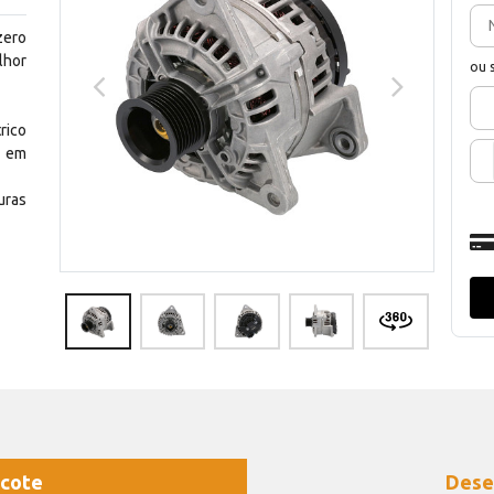
zero
lhor
ou 
rico
 em
uras
cote
Dese