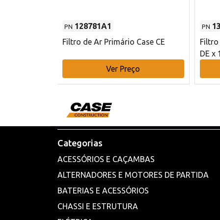
128781A1
1
PN
PN
l - 80 mm DE
Filtro de Ar Primário Case CE
Filtr
DE x 
o
Ver Preço
Categorias
ACESSÓRIOS E CAÇAMBAS
ALTERNADORES E MOTORES DE PARTIDA
BATERIAS E ACESSÓRIOS
CHASSI E ESTRUTURA