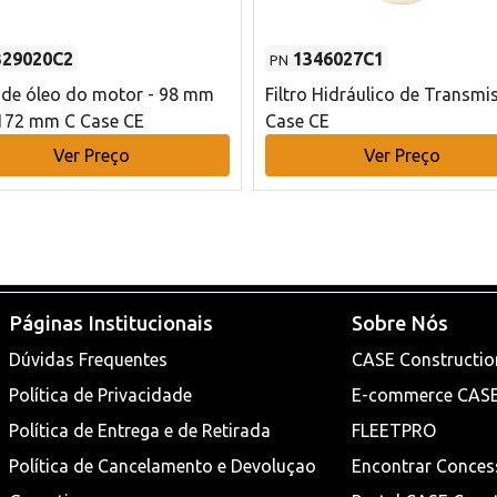
329020C2
1346027C1
PN
o de óleo do motor - 98 mm
Filtro Hidráulico de Transmi
172 mm C Case CE
Case CE
Ver Preço
Ver Preço
Páginas Institucionais
Sobre Nós
Dúvidas Frequentes
CASE Constructio
Política de Privacidade
E-commerce CAS
Política de Entrega e de Retirada
FLEETPRO
Política de Cancelamento e Devoluçao
Encontrar Conces