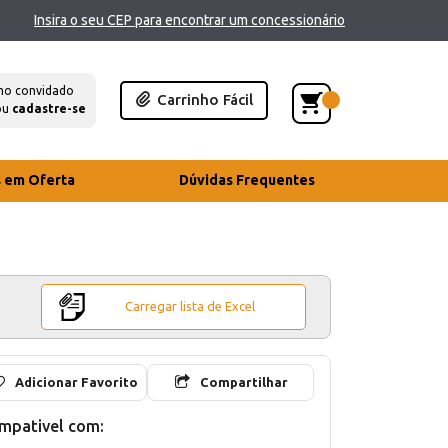
Insira o seu CEP para encontrar um concessionário
mo convidado
Carrinho Fácil
ou
cadastre-se
s em Oferta
Dúvidas Frequentes
Carregar lista de Excel
Adicionar Favorito
Compartilhar
mpativel com: