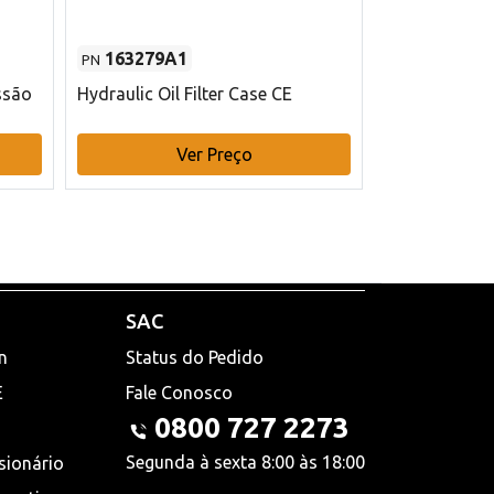
163279A1
48145970
PN
PN
ssão
Hydraulic Oil Filter Case CE
Filtro de com
x 75 mm L Ca
Ver Preço
V
SAC
n
Status do Pedido
E
Fale Conosco
0800 727 2273
Segunda à sexta 8:00 às 18:00
sionário