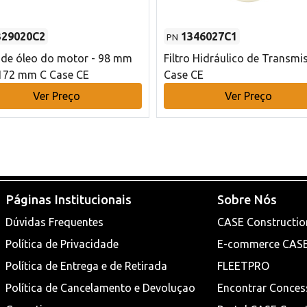
329020C2
1346027C1
PN
o de óleo do motor - 98 mm
Filtro Hidráulico de Transmi
172 mm C Case CE
Case CE
Ver Preço
Ver Preço
Páginas Institucionais
Sobre Nós
Dúvidas Frequentes
CASE Constructio
Política de Privacidade
E-commerce CAS
Política de Entrega e de Retirada
FLEETPRO
Política de Cancelamento e Devoluçao
Encontrar Conces