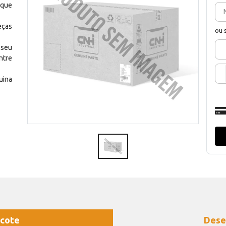
 que
eças
ou 
 seu
ntre
uina
cote
Dese