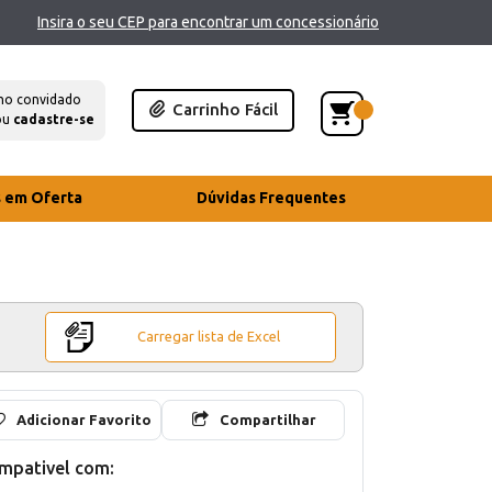
Insira o seu CEP para encontrar um concessionário
mo convidado
Carrinho Fácil
ou
cadastre-se
s em Oferta
Dúvidas Frequentes
Carregar lista de Excel
Adicionar Favorito
Compartilhar
mpativel com: