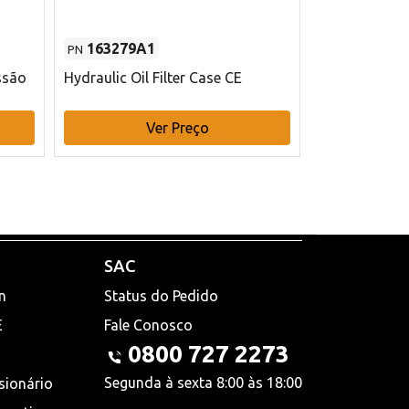
163279A1
48145970
PN
PN
ssão
Hydraulic Oil Filter Case CE
Filtro de com
x 75 mm L Ca
Ver Preço
V
SAC
n
Status do Pedido
E
Fale Conosco
0800 727 2273
Segunda à sexta 8:00 às 18:00
sionário