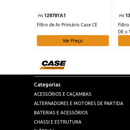
128781A1
1
PN
PN
l - 80 mm DE
Filtro de Ar Primário Case CE
Filtr
DE x 
o
Ver Preço
Categorias
ACESSÓRIOS E CAÇAMBAS
ALTERNADORES E MOTORES DE PARTIDA
BATERIAS E ACESSÓRIOS
CHASSI E ESTRUTURA