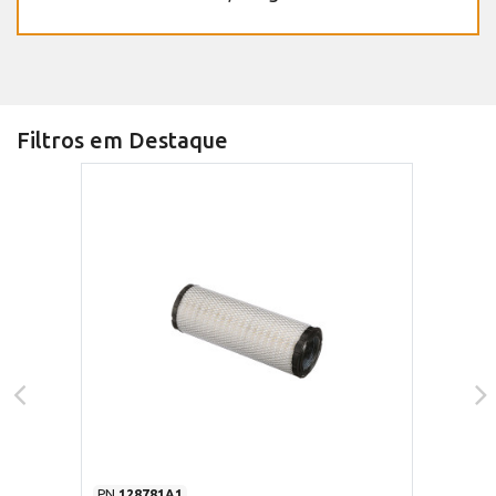
Filtros em Destaque
PN
128781A1