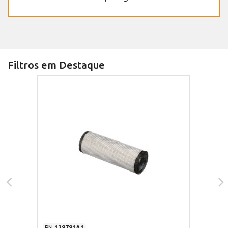
Filtros em Destaque
PN
128781A1