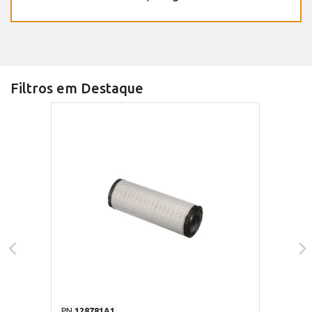
Filtros em Destaque
PN
128781A1