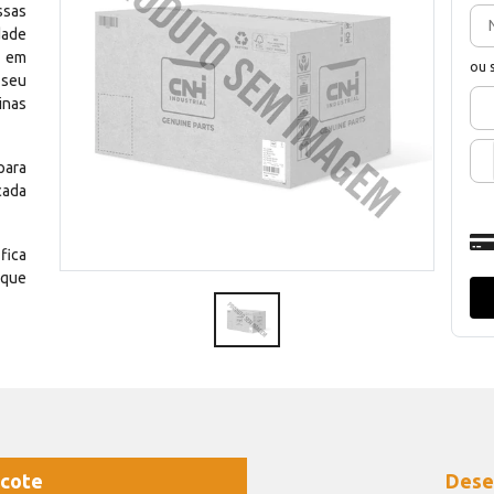
ssas
dade
e em
ou 
 seu
inas
para
cada
fica
 que
cote
Dese