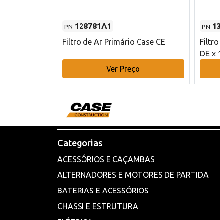
128781A1
1
PN
PN
l - 80 mm DE
Filtro de Ar Primário Case CE
Filtr
DE x 
o
Ver Preço
Categorias
ACESSÓRIOS E CAÇAMBAS
ALTERNADORES E MOTORES DE PARTIDA
BATERIAS E ACESSÓRIOS
CHASSI E ESTRUTURA