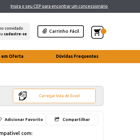
Insira o seu CEP para encontrar um concessionário
mo convidado
Carrinho Fácil
ou
cadastre-se
s em Oferta
Dúvidas Frequentes
Carregar lista de Excel
Adicionar Favorito
Compartilhar
mpativel com: