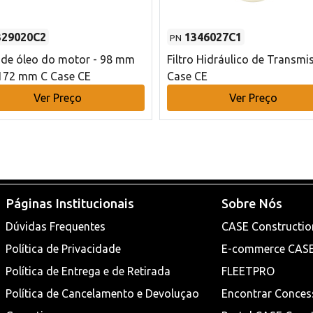
329020C2
1346027C1
PN
o de óleo do motor - 98 mm
Filtro Hidráulico de Transmi
172 mm C Case CE
Case CE
Ver Preço
Ver Preço
Páginas Institucionais
Sobre Nós
Dúvidas Frequentes
CASE Constructio
Política de Privacidade
E-commerce CAS
Política de Entrega e de Retirada
FLEETPRO
Política de Cancelamento e Devoluçao
Encontrar Conces