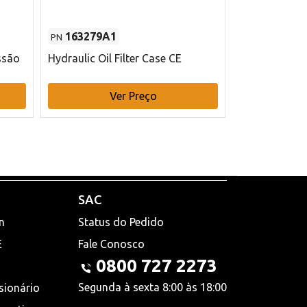
163279A1
48145970
PN
PN
ssão
Hydraulic Oil Filter Case CE
Filtro de com
x 75 mm L Ca
Ver Preço
V
SAC
n
Status do Pedido
E
Fale Conosco
0800 727 2273
Segunda à sexta 8:00 às 18:00
sionário