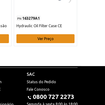
163279A1
48145970
PN
PN
ssão
Hydraulic Oil Filter Case CE
Filtro de com
x 75 mm L Ca
Ver Preço
V
SAC
n
Status do Pedido
E
Fale Conosco
0800 727 2273
Segunda à sexta 8:00 às 18:00
sionário