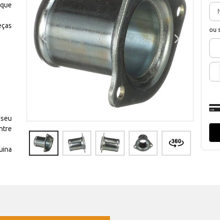
 que
eças
ou 
 seu
ntre
uina