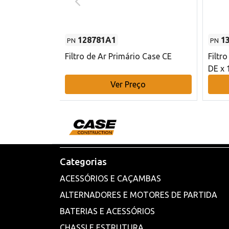
128781A1
1
PN
PN
l - 80 mm DE
Filtro de Ar Primário Case CE
Filtr
DE x 
o
Ver Preço
Categorias
ACESSÓRIOS E CAÇAMBAS
ALTERNADORES E MOTORES DE PARTIDA
BATERIAS E ACESSÓRIOS
CHASSI E ESTRUTURA