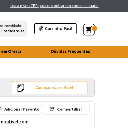
Insira o seu CEP para encontrar um concessionário
mo convidado
Carrinho Fácil
ou
cadastre-se
s em Oferta
Dúvidas Frequentes
Carregar lista de Excel
Adicionar Favorito
Compartilhar
mpativel com: