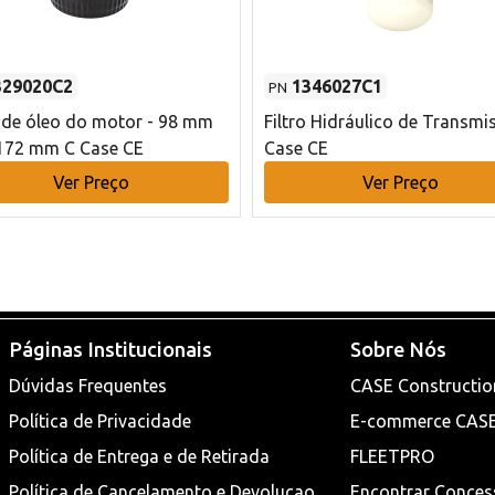
329020C2
1346027C1
PN
o de óleo do motor - 98 mm
Filtro Hidráulico de Transmi
172 mm C Case CE
Case CE
Ver Preço
Ver Preço
Páginas Institucionais
Sobre Nós
Dúvidas Frequentes
CASE Constructio
Política de Privacidade
E-commerce CAS
Política de Entrega e de Retirada
FLEETPRO
Política de Cancelamento e Devoluçao
Encontrar Conces