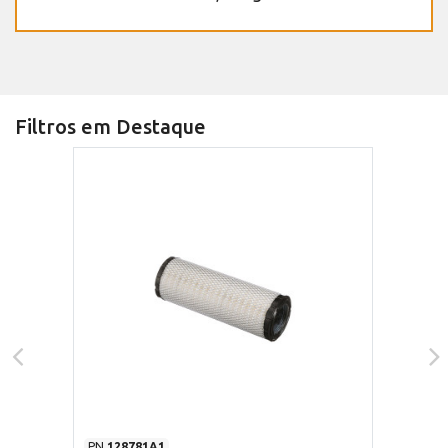
Filtros em Destaque
PN
128781A1