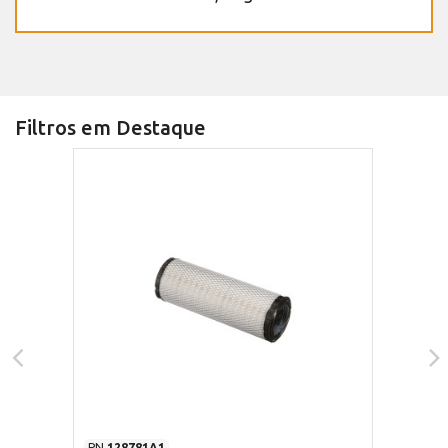
Filtros em Destaque
PN
128781A1