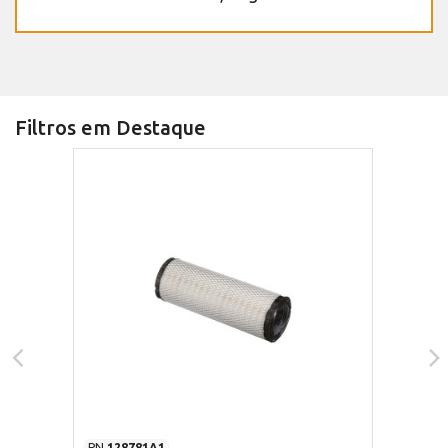
Filtros em Destaque
PN
128781A1