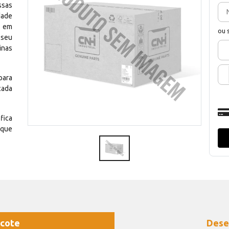
ssas
dade
e em
ou 
 seu
inas
para
cada
fica
 que
cote
Dese