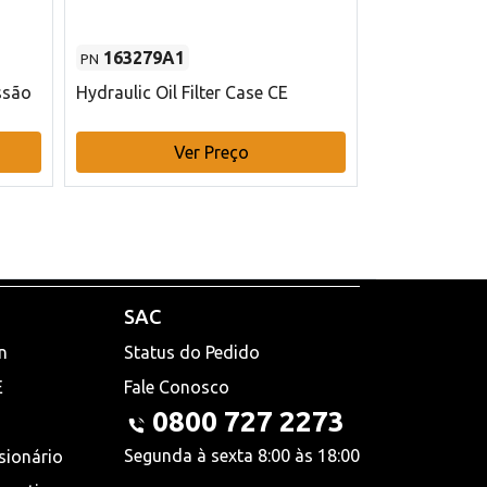
163279A1
48145970
PN
PN
ssão
Hydraulic Oil Filter Case CE
Filtro de com
x 75 mm L Ca
Ver Preço
V
SAC
n
Status do Pedido
E
Fale Conosco
0800 727 2273
Segunda à sexta 8:00 às 18:00
sionário