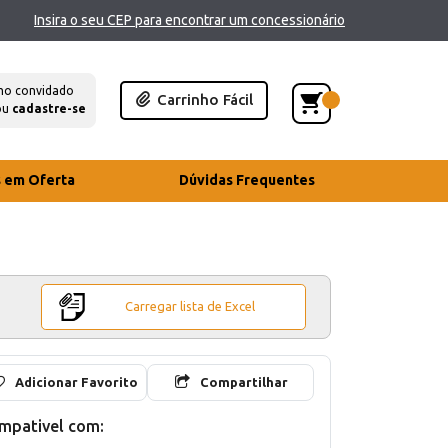
Insira o seu CEP para encontrar um concessionário
mo convidado
Carrinho Fácil
ou
cadastre-se
s em Oferta
Dúvidas Frequentes
Carregar lista de Excel
Adicionar Favorito
Compartilhar
mpativel com: