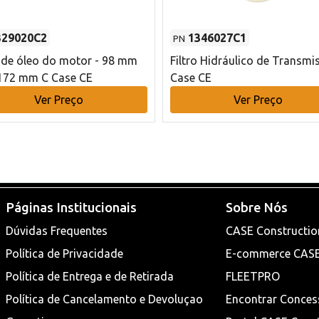
329020C2
1346027C1
PN
o de óleo do motor - 98 mm
Filtro Hidráulico de Transmi
172 mm C Case CE
Case CE
Ver Preço
Ver Preço
Páginas Institucionais
Sobre Nós
Dúvidas Frequentes
CASE Constructio
Política de Privacidade
E-commerce CAS
Política de Entrega e de Retirada
FLEETPRO
Política de Cancelamento e Devoluçao
Encontrar Conces