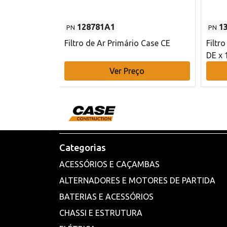
128781A1
1
PN
PN
l - 80 mm DE
Filtro de Ar Primário Case CE
Filtr
DE x 
o
Ver Preço
Categorias
ACESSÓRIOS E CAÇAMBAS
ALTERNADORES E MOTORES DE PARTIDA
BATERIAS E ACESSÓRIOS
CHASSI E ESTRUTURA