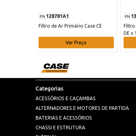
128781A1
1
PN
PN
l - 80 mm DE
Filtro de Ar Primário Case CE
Filtr
DE x 
o
Ver Preço
Categorias
ACESSÓRIOS E CAÇAMBAS
ALTERNADORES E MOTORES DE PARTIDA
BATERIAS E ACESSÓRIOS
CHASSI E ESTRUTURA