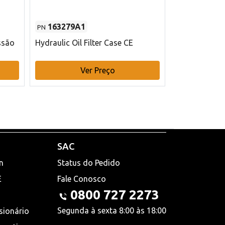
163279A1
48145970
PN
PN
ssão
Hydraulic Oil Filter Case CE
Filtro de com
x 75 mm L Ca
Ver Preço
V
SAC
n
Status do Pedido
E
Fale Conosco
0800 727 2273
Segunda à sexta 8:00 às 18:00
sionário