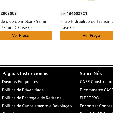
329020C2
1346027C1
PN
o de óleo do motor - 98 mm
Filtro Hidráulico de Transmi
172 mm C Case CE
Case CE
Ver Preço
Ver Preço
Páginas Institucionais
Sobre Nós
Dúvidas Frequentes
CASE Constructio
Política de Privacidade
E-commerce CAS
Política de Entrega e de Retirada
FLEETPRO
Política de Cancelamento e Devoluçao
Encontrar Conces