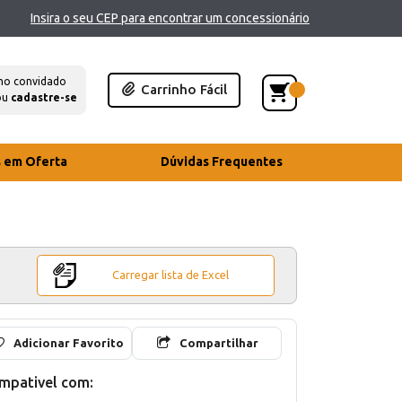
Insira o seu CEP para encontrar um concessionário
mo convidado
Carrinho Fácil
ou
cadastre-se
s em Oferta
Dúvidas Frequentes
Carregar lista de Excel
Adicionar Favorito
Compartilhar
mpativel com: