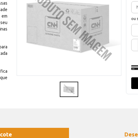
ssas
dade
e em
ou 
 seu
inas
para
cada
fica
 que
cote
Dese