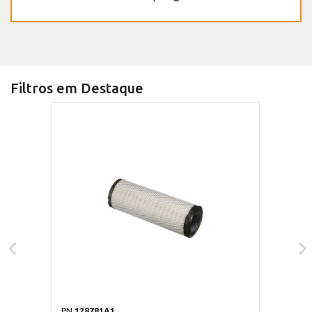
Filtros em Destaque
PN
128781A1