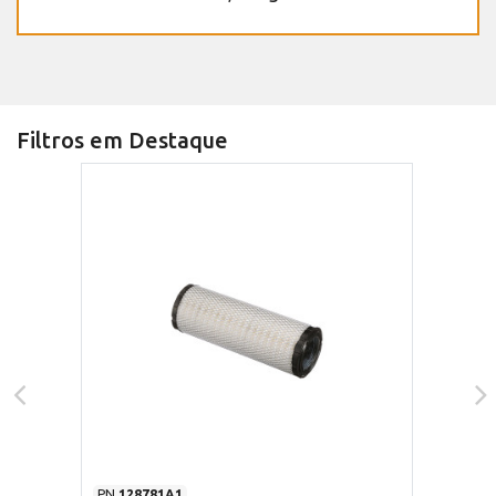
Filtros em Destaque
PN
128781A1