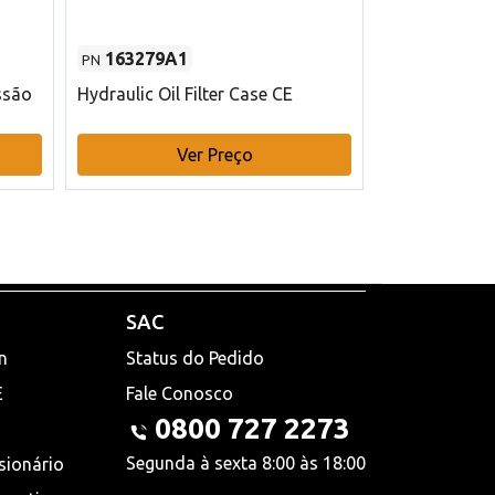
163279A1
48145970
PN
PN
ssão
Hydraulic Oil Filter Case CE
Filtro de com
x 75 mm L Ca
Ver Preço
V
SAC
n
Status do Pedido
E
Fale Conosco
0800 727 2273
Segunda à sexta 8:00 às 18:00
sionário