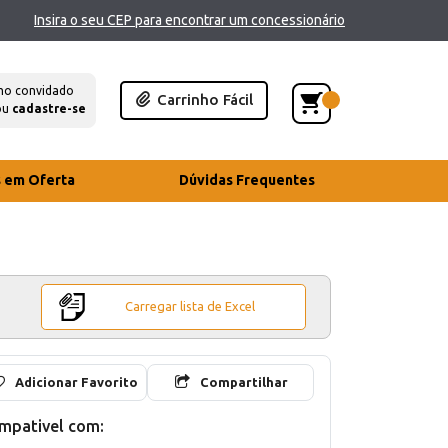
Insira o seu CEP para encontrar um concessionário
mo convidado
Carrinho Fácil
ou
cadastre-se
s em Oferta
Dúvidas Frequentes
Carregar lista de Excel
Adicionar Favorito
Compartilhar
mpativel com: