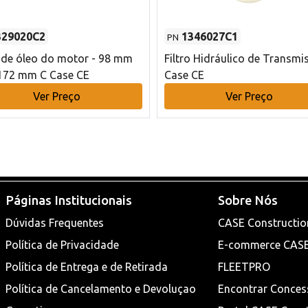
329020C2
1346027C1
PN
o de óleo do motor - 98 mm
Filtro Hidráulico de Transmi
172 mm C Case CE
Case CE
Ver Preço
Ver Preço
Páginas Institucionais
Sobre Nós
Dúvidas Frequentes
CASE Constructio
Política de Privacidade
E-commerce CAS
Política de Entrega e de Retirada
FLEETPRO
Política de Cancelamento e Devoluçao
Encontrar Conces