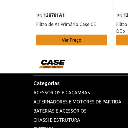
128781A1
1
PN
PN
l - 80 mm DE
Filtro de Ar Primário Case CE
Filtr
DE x 
o
Ver Preço
Categorias
ACESSÓRIOS E CAÇAMBAS
ALTERNADORES E MOTORES DE PARTIDA
BATERIAS E ACESSÓRIOS
CHASSI E ESTRUTURA