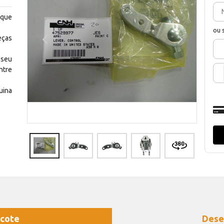
 que
ou 
eças
 seu
ntre
uina
cote
Dese