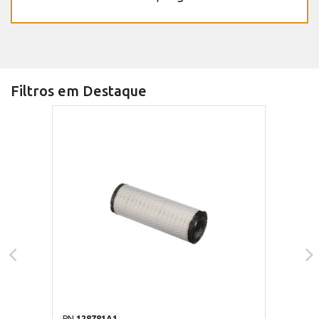
Filtros em Destaque
PN
128781A1