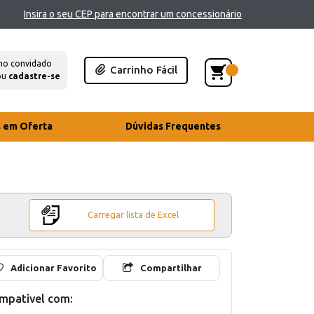
Insira o seu CEP para encontrar um concessionário
mo convidado
Carrinho Fácil
ou
cadastre-se
s em Oferta
Dúvidas Frequentes
Carregar lista de Excel
Adicionar Favorito
Compartilhar
mpativel com: