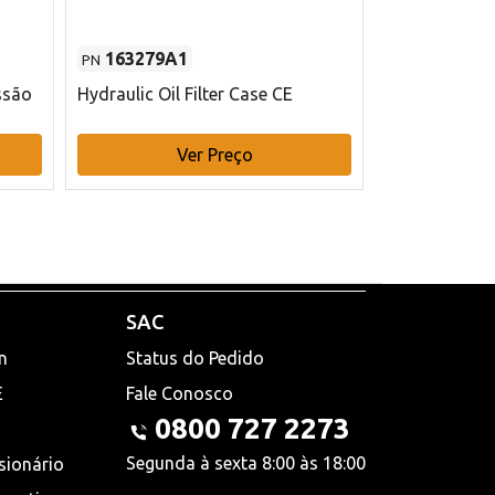
163279A1
48145970
PN
PN
ssão
Hydraulic Oil Filter Case CE
Filtro de com
x 75 mm L Ca
Ver Preço
V
SAC
n
Status do Pedido
E
Fale Conosco
0800 727 2273
Segunda à sexta 8:00 às 18:00
sionário