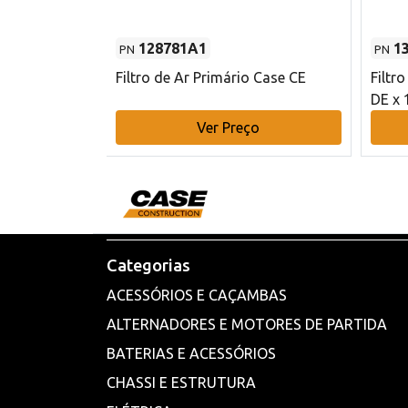
128781A1
1
PN
PN
l - 80 mm DE
Filtro de Ar Primário Case CE
Filtr
DE x 
o
Ver Preço
Categorias
ACESSÓRIOS E CAÇAMBAS
ALTERNADORES E MOTORES DE PARTIDA
BATERIAS E ACESSÓRIOS
CHASSI E ESTRUTURA