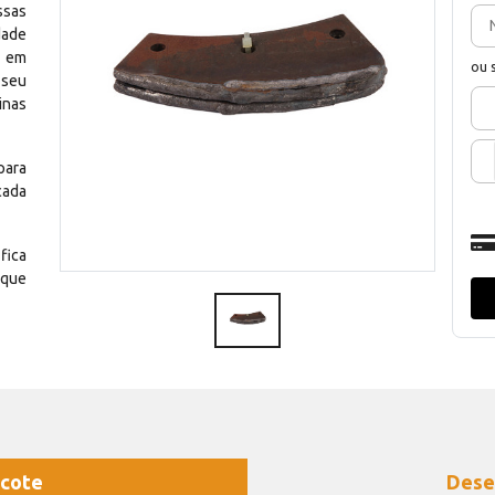
ssas
dade
e em
ou 
 seu
inas
para
cada
fica
 que
cote
Dese