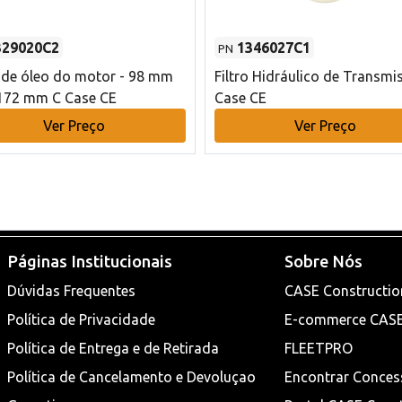
329020C2
1346027C1
PN
o de óleo do motor - 98 mm
Filtro Hidráulico de Transmi
172 mm C Case CE
Case CE
Ver Preço
Ver Preço
Páginas Institucionais
Sobre Nós
Dúvidas Frequentes
CASE Constructio
Política de Privacidade
E-commerce CAS
Política de Entrega e de Retirada
FLEETPRO
Política de Cancelamento e Devoluçao
Encontrar Conces