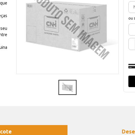
 que
eças
ou 
 seu
ntre
uina
cote
Dese