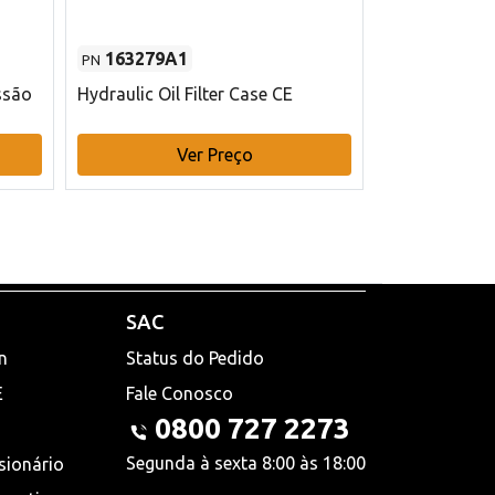
163279A1
48145970
PN
PN
ssão
Hydraulic Oil Filter Case CE
Filtro de com
x 75 mm L Ca
Ver Preço
V
SAC
n
Status do Pedido
E
Fale Conosco
0800 727 2273
Segunda à sexta 8:00 às 18:00
sionário