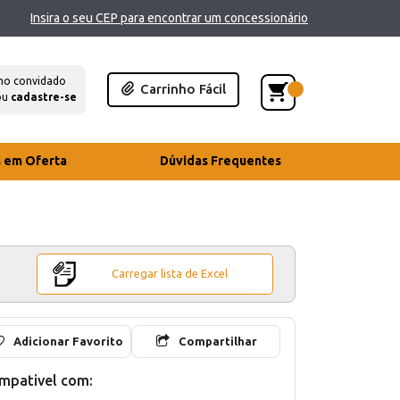
Insira o seu CEP para encontrar um concessionário
mo convidado
Carrinho Fácil
ou
cadastre-se
s em Oferta
Dúvidas Frequentes
Carregar lista de Excel
Adicionar Favorito
Compartilhar
mpativel com: