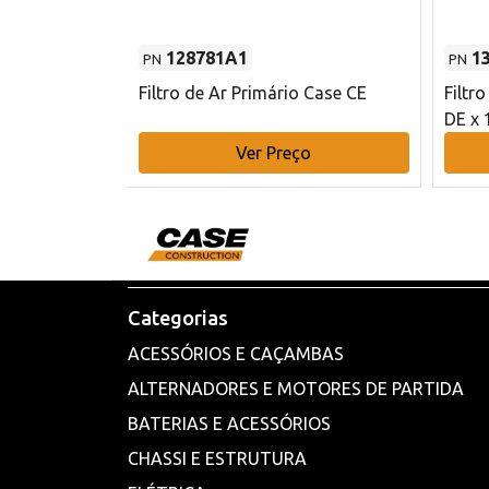
128781A1
1
PN
PN
l - 80 mm DE
Filtro de Ar Primário Case CE
Filtr
DE x 
o
Ver Preço
Categorias
ACESSÓRIOS E CAÇAMBAS
ALTERNADORES E MOTORES DE PARTIDA
BATERIAS E ACESSÓRIOS
CHASSI E ESTRUTURA