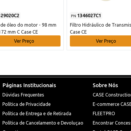
329020C2
1346027C1
PN
o de óleo do motor - 98 mm
Filtro Hidráulico de Transmi
172 mm C Case CE
Case CE
Ver Preço
Ver Preço
Páginas Institucionais
Sobre Nós
Dúvidas Frequentes
CASE Constructio
Política de Privacidade
E-commerce CAS
Política de Entrega e de Retirada
FLEETPRO
Política de Cancelamento e Devoluçao
Encontrar Conces