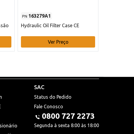
163279A1
48145970
PN
PN
ssão
Hydraulic Oil Filter Case CE
Filtro de com
x 75 mm L Ca
Ver Preço
V
SAC
n
Status do Pedido
E
Fale Conosco
0800 727 2273
Segunda à sexta 8:00 às 18:00
sionário