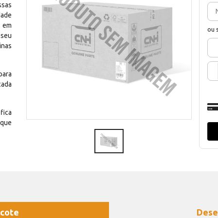
ssas
dade
e em
ou 
 seu
inas
para
cada
fica
 que
cote
Dese