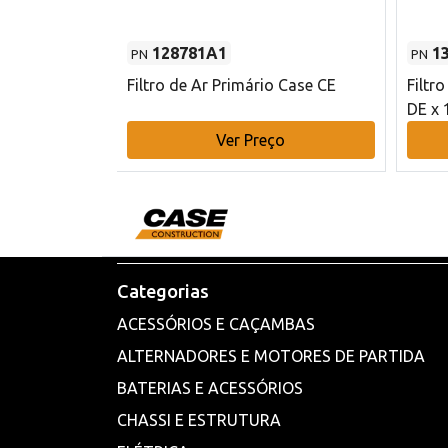
128781A1
1
PN
PN
l - 80 mm DE
Filtro de Ar Primário Case CE
Filtr
DE x 
o
Ver Preço
Categorias
ACESSÓRIOS E CAÇAMBAS
ALTERNADORES E MOTORES DE PARTIDA
BATERIAS E ACESSÓRIOS
CHASSI E ESTRUTURA