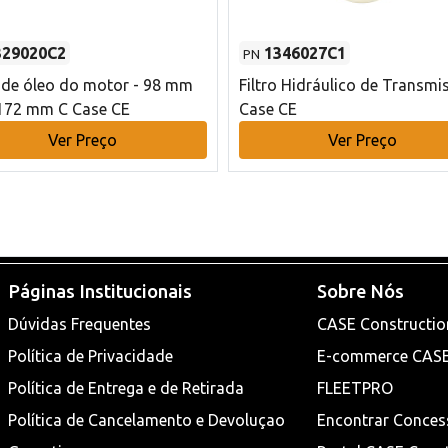
329020C2
1346027C1
PN
o de óleo do motor - 98 mm
Filtro Hidráulico de Transmi
172 mm C Case CE
Case CE
Ver Preço
Ver Preço
Páginas Institucionais
Sobre Nós
Dúvidas Frequentes
CASE Constructio
Política de Privacidade
E-commerce CAS
Política de Entrega e de Retirada
FLEETPRO
Política de Cancelamento e Devoluçao
Encontrar Conces