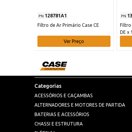
128781A1
1
PN
PN
l - 80 mm DE
Filtro de Ar Primário Case CE
Filtr
DE x 
o
Ver Preço
Categorias
ACESSÓRIOS E CAÇAMBAS
ALTERNADORES E MOTORES DE PARTIDA
BATERIAS E ACESSÓRIOS
CHASSI E ESTRUTURA