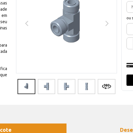
ssas
dade
e em
ou 
 seu
inas
para
cada
fica
 que
cote
Dese