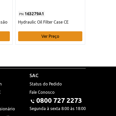
163279A1
48145970
PN
PN
ssão
Hydraulic Oil Filter Case CE
Filtro de com
x 75 mm L Ca
Ver Preço
V
SAC
n
Status do Pedido
E
Fale Conosco
0800 727 2273
Segunda à sexta 8:00 às 18:00
sionário