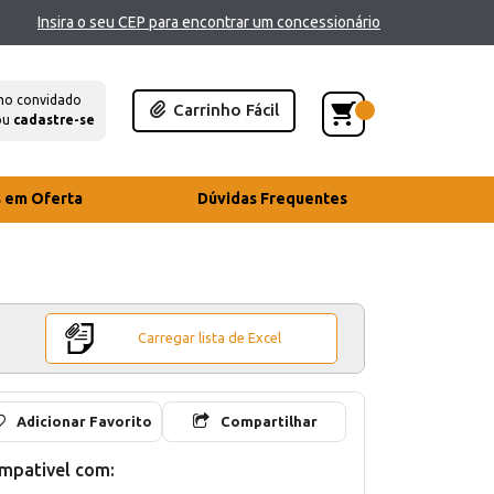
Insira o seu CEP para encontrar um concessionário
mo convidado
Carrinho Fácil
ou
cadastre-se
s em Oferta
Dúvidas Frequentes
Carregar lista de Excel
Adicionar Favorito
Compartilhar
mpativel com: