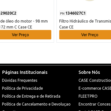
329020C2
1346027C1
PN
o de óleo do motor - 98 mm
Filtro Hidráulico de Transmi
172 mm C Case CE
Case CE
Ver Preço
Ver Preço
Páginas Institucionais
Sobre Nós
Dúvidas Frequentes
CASE Constructio
Política de Privacidade
E-commerce CAS
Política de Entrega e de Retirada
FLEETPRO
Política de Cancelamento e Devoluçao
Encontrar Conces