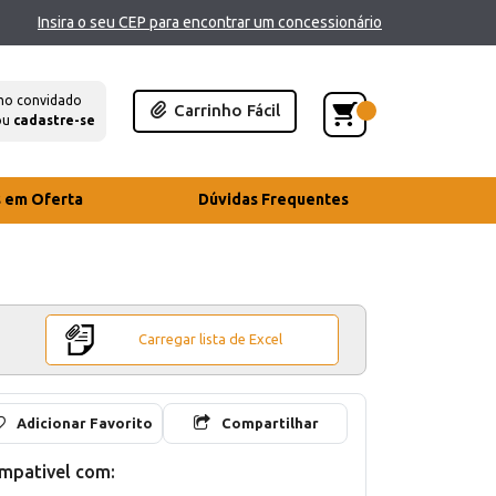
Insira o seu CEP para encontrar um concessionário
mo convidado
Carrinho Fácil
ou
cadastre-se
s em Oferta
Dúvidas Frequentes
Carregar lista de Excel
Adicionar Favorito
Compartilhar
mpativel com: