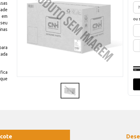
ssas
dade
e em
ou 
 seu
inas
para
cada
fica
 que
cote
Dese