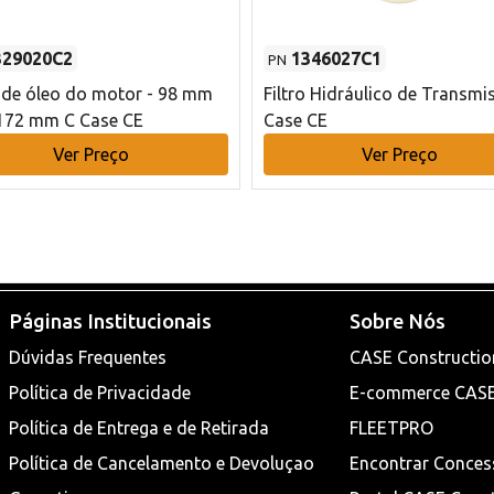
329020C2
1346027C1
PN
o de óleo do motor - 98 mm
Filtro Hidráulico de Transmi
172 mm C Case CE
Case CE
Ver Preço
Ver Preço
Páginas Institucionais
Sobre Nós
Dúvidas Frequentes
CASE Constructio
Política de Privacidade
E-commerce CAS
Política de Entrega e de Retirada
FLEETPRO
Política de Cancelamento e Devoluçao
Encontrar Conces