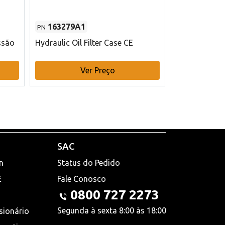
163279A1
48145970
PN
PN
ssão
Hydraulic Oil Filter Case CE
Filtro de com
x 75 mm L Ca
Ver Preço
V
SAC
n
Status do Pedido
E
Fale Conosco
0800 727 2273
Segunda à sexta 8:00 às 18:00
sionário