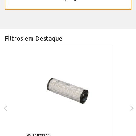
Filtros em Destaque
PN
128781A1