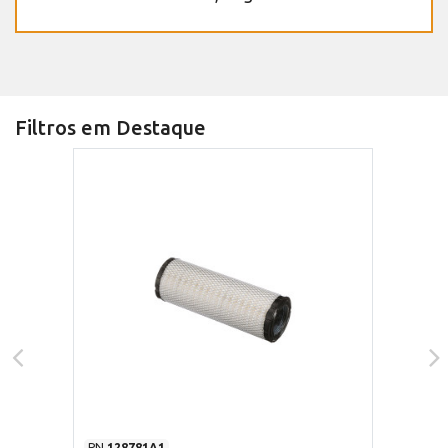
Filtros em Destaque
PN
128781A1