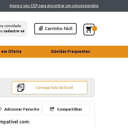
Insira o seu CEP para encontrar um concessionário
mo convidado
Carrinho Fácil
ou
cadastre-se
s em Oferta
Dúvidas Frequentes
Carregar lista de Excel
Adicionar Favorito
Compartilhar
mpativel com: