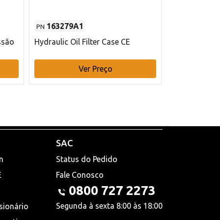
163279A1
48145970
PN
PN
ssão
Hydraulic Oil Filter Case CE
Filtro de com
x 75 mm L Ca
Ver Preço
V
SAC
n
Status do Pedido
E
Fale Conosco
0800 727 2273
Segunda à sexta 8:00 às 18:00
sionário