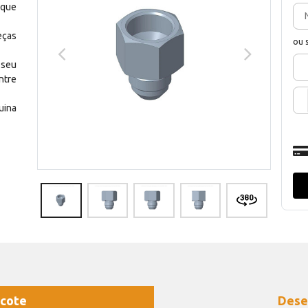
 que
eças
ou 
 seu
ntre
uina
cote
Dese