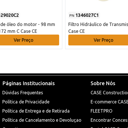
329020C2
1346027C1
PN
o de óleo do motor - 98 mm
Filtro Hidráulico de Transmi
172 mm C Case CE
Case CE
Ver Preço
Ver Preço
Páginas Institucionais
Sobre Nós
Dúvidas Frequentes
CASE Constructio
Política de Privacidade
E-commerce CAS
Política de Entrega e de Retirada
FLEETPRO
Política de Cancelamento e Devoluçao
Encontrar Conces