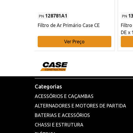
128781A1
1
PN
PN
l - 80 mm DE
Filtro de Ar Primário Case CE
Filtr
DE x 
o
Ver Preço
Categorias
ACESSÓRIOS E CAÇAMBAS
ALTERNADORES E MOTORES DE PARTIDA
BATERIAS E ACESSÓRIOS
CHASSI E ESTRUTURA