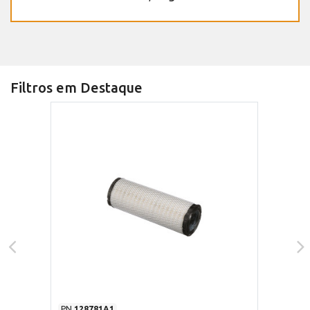
Filtros em Destaque
PN
128781A1