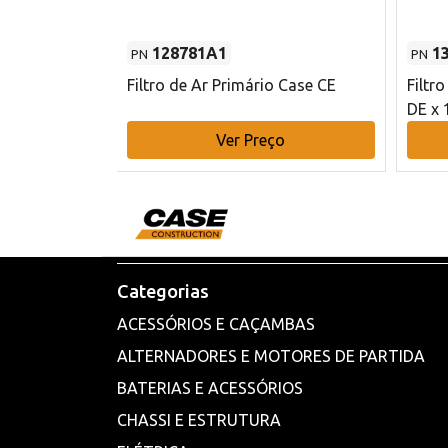
128781A1
1
PN
PN
l - 80 mm DE
Filtro de Ar Primário Case CE
Filtr
DE x 
o
Ver Preço
Categorias
ACESSÓRIOS E CAÇAMBAS
ALTERNADORES E MOTORES DE PARTIDA
BATERIAS E ACESSÓRIOS
CHASSI E ESTRUTURA