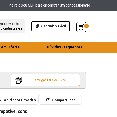
Insira o seu CEP para encontrar um concessionário
mo convidado
Carrinho Fácil
ou
cadastre-se
s em Oferta
Dúvidas Frequentes
Carregar lista de Excel
Adicionar Favorito
Compartilhar
mpativel com: