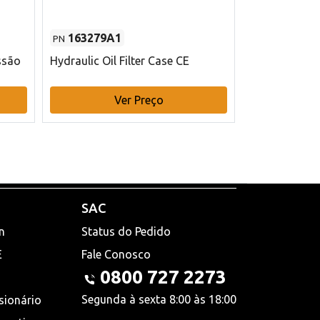
163279A1
48145970
PN
PN
ssão
Hydraulic Oil Filter Case CE
Filtro de com
x 75 mm L Ca
Ver Preço
V
SAC
n
Status do Pedido
E
Fale Conosco
0800 727 2273
Segunda à sexta 8:00 às 18:00
sionário