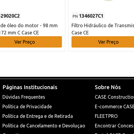
329020C2
1346027C1
PN
o de óleo do motor - 98 mm
Filtro Hidráulico de Transmi
172 mm C Case CE
Case CE
Ver Preço
Ver Preço
Páginas Institucionais
Sobre Nós
Dúvidas Frequentes
CASE Constructio
Política de Privacidade
E-commerce CAS
Política de Entrega e de Retirada
FLEETPRO
Política de Cancelamento e Devoluçao
Encontrar Conces