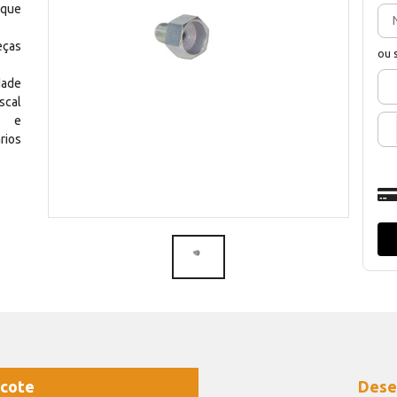
 que
eças
ou 
dade
scal
os e
rios
cote
Dese