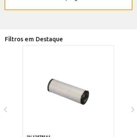
Filtros em Destaque
PN
128781A1