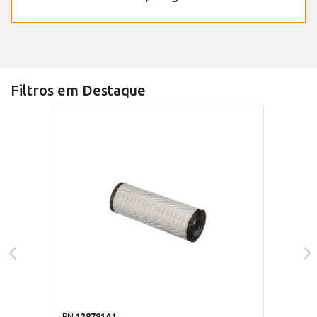
Filtros em Destaque
PN
128781A1