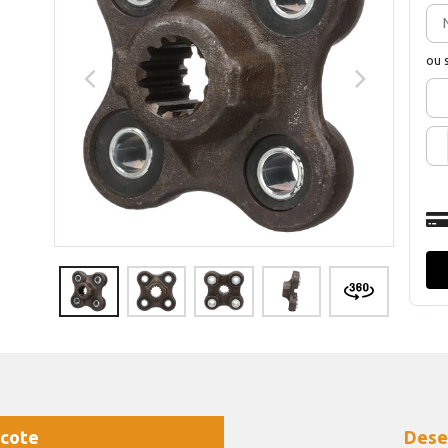
ou 
cote
Dese