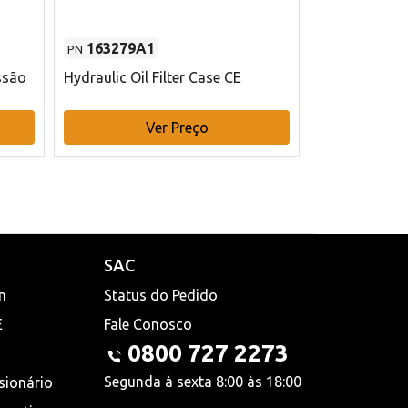
163279A1
48145970
PN
PN
ssão
Hydraulic Oil Filter Case CE
Filtro de com
x 75 mm L Ca
Ver Preço
V
SAC
n
Status do Pedido
E
Fale Conosco
0800 727 2273
Segunda à sexta 8:00 às 18:00
sionário