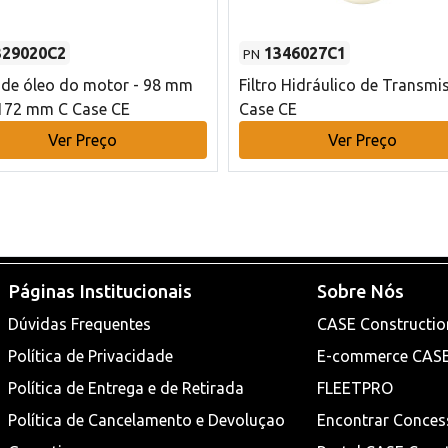
329020C2
1346027C1
PN
o de óleo do motor - 98 mm
Filtro Hidráulico de Transmi
172 mm C Case CE
Case CE
Ver Preço
Ver Preço
Páginas Institucionais
Sobre Nós
Dúvidas Frequentes
CASE Constructio
Política de Privacidade
E-commerce CAS
Política de Entrega e de Retirada
FLEETPRO
Política de Cancelamento e Devoluçao
Encontrar Conces