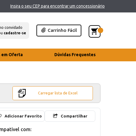
Insira o seu CEP para encontrar um concessionário
mo convidado
Carrinho Fácil
ou
cadastre-se
s em Oferta
Dúvidas Frequentes
Carregar lista de Excel
Adicionar Favorito
Compartilhar
mpativel com: