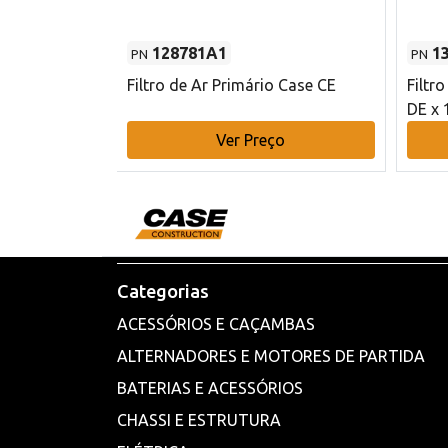
128781A1
1
PN
PN
l - 80 mm DE
Filtro de Ar Primário Case CE
Filtr
DE x 
o
Ver Preço
Categorias
ACESSÓRIOS E CAÇAMBAS
ALTERNADORES E MOTORES DE PARTIDA
BATERIAS E ACESSÓRIOS
CHASSI E ESTRUTURA