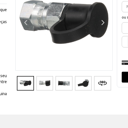
 que
ou 
eças
 seu
ntre
uina