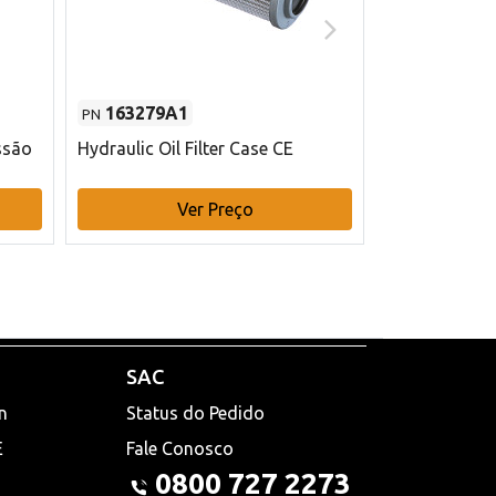
163279A1
48145970
PN
PN
ssão
Hydraulic Oil Filter Case CE
Filtro de com
x 75 mm L Ca
Ver Preço
V
SAC
n
Status do Pedido
E
Fale Conosco
0800 727 2273