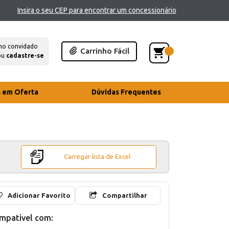
Insira o seu CEP para encontrar um concessionário
mo convidado
Carrinho Fácil
ou
cadastre-se
s em Oferta
Dúvidas Frequentes
Carregar lista de Excel
Adicionar Favorito
Compartilhar
mpativel com: