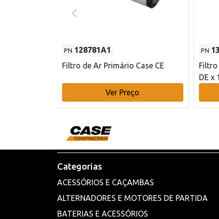
128781A1
1
PN
PN
l - 80 mm DE
Filtro de Ar Primário Case CE
Filtr
DE x 
o
Ver Preço
Categorias
ACESSÓRIOS E CAÇAMBAS
ALTERNADORES E MOTORES DE PARTIDA
BATERIAS E ACESSÓRIOS