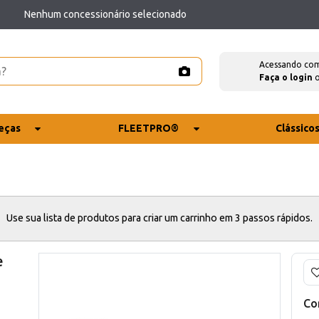
Nenhum concessionário selecionado
Acessando co
Faça o login
eças
FLEETPRO®
Clássico
Use sua lista de produtos para criar um carrinho em 3 passos rápidos.
e
Co